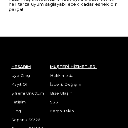
her tarza uyum sağlayabilecek kadar esnek bir
parça!
HESABIM
MÜŞTERİ HİZMETLERİ
Üye Girişi
Hakkımızda
Kayıt Ol
İade & Değişim
Şifremi Unuttum
Bize Ulaşın
İletişim
SSS
Blog
Kargo Takip
Sepanu SS/26