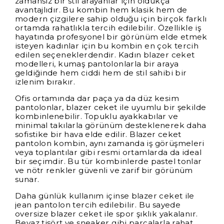
zamansız bir stil arayanlar için oldukça
avantajlıdır. Bu kombin hem klasik hem de
modern çizgilere sahip olduğu için birçok farklı
ortamda rahatlıkla tercih edilebilir. Özellikle iş
hayatında profesyonel bir görünüm elde etmek
isteyen kadınlar için bu kombin en çok tercih
edilen seçeneklerdendir. Kadın blazer ceket
modelleri, kumaş pantolonlarla bir araya
geldiğinde hem ciddi hem de stil sahibi bir
izlenim bırakır.
Ofis ortamında dar paça ya da düz kesim
pantolonlar, blazer ceket ile uyumlu bir şekilde
kombinlenebilir. Topuklu ayakkabılar ve
minimal takılarla görünüm desteklenerek daha
sofistike bir hava elde edilir. Blazer ceket
pantolon kombin, aynı zamanda iş görüşmeleri
veya toplantılar gibi resmi ortamlarda da ideal
bir seçimdir. Bu tür kombinlerde pastel tonlar
ve nötr renkler güvenli ve zarif bir görünüm
sunar.
Daha günlük kullanım içinse blazer ceket ile
jean pantolon tercih edilebilir. Bu sayede
oversize blazer ceket ile spor şıklık yakalanır.
Beyaz tişört ve sneaker gibi parçalarla rahat