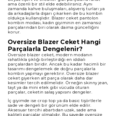
ama özenli bir stil elde edebilirsiniz. Aynı
zamanda kahve buluşmaları, alışveriş turları ya
da arkadaşlarla dışarı çıkarken de bu kombin
oldukça kullanışlıdır. Blazer ceket pantolon
kombin modası, kadın giyiminin en zamansız
parçalarından biri olarak daima güncelliğini
korur.
Oversize Blazer Ceket Hangi
Parçalarla Dengelenir?
Oversize blazer ceket, modern modanın
rahatlıkla şıklığı birleştirdiği en iddialı
parçalardan biridir. Ancak bu kadar hacimli bir
tasarımı dengelemek de doğru parçalarla
kombin yapmayı gerektirir. Oversize blazer
ceket giyerken alt parça olarak daha dar
kesimler tercih edilmelidir. Örneğin skinny jean,
tayt ya da mini etek gibi vücuda oturan
parçalar, ceketin salaş yapısını dengeler.
İç giyimde ise crop top ya da basic tişörtlerle
sade ve dengeli bir görünüm elde edilir.
Aksesuar tercihi abartıdan uzak, sade ama
kaliteli parçalar olmalıdır. Bu sayede oversize