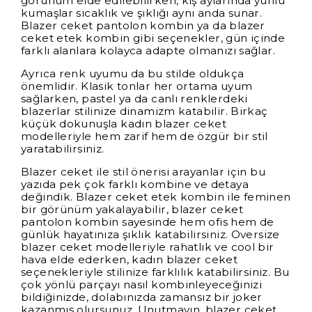
görünüm elde edilebilirken, kış aylarında yünlü
kumaşlar sıcaklık ve şıklığı aynı anda sunar.
Blazer ceket pantolon kombin ya da blazer
ceket etek kombin gibi seçenekler, gün içinde
farklı alanlara kolayca adapte olmanızı sağlar.
Ayrıca renk uyumu da bu stilde oldukça
önemlidir. Klasik tonlar her ortama uyum
sağlarken, pastel ya da canlı renklerdeki
blazerlar stilinize dinamizm katabilir. Birkaç
küçük dokunuşla kadın blazer ceket
modelleriyle hem zarif hem de özgür bir stil
yaratabilirsiniz.
Blazer ceket ile stil önerisi arayanlar için bu
yazıda pek çok farklı kombine ve detaya
değindik. Blazer ceket etek kombin ile feminen
bir görünüm yakalayabilir, blazer ceket
pantolon kombin sayesinde hem ofis hem de
günlük hayatınıza şıklık katabilirsiniz. Oversize
blazer ceket modelleriyle rahatlık ve cool bir
hava elde ederken, kadın blazer ceket
seçenekleriyle stilinize farklılık katabilirsiniz. Bu
çok yönlü parçayı nasıl kombinleyeceğinizi
bildiğinizde, dolabınızda zamansız bir joker
kazanmış olursunuz. Unutmayın, blazer ceket