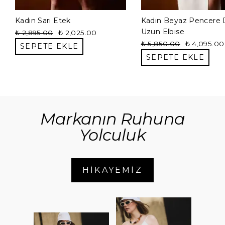
Kadın Sarı Etek
Kadın Beyaz Pencere D
Uzun Elbise
₺ 2,895.00
₺ 2,025.00
₺ 5,850.00
₺ 4,095.00
SEPETE EKLE
SEPETE EKLE
Markanın Ruhuna
Yolculuk
HİKAYEMİZ