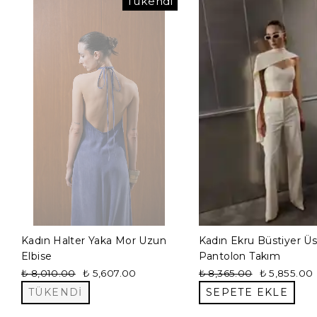
Tükendi
Kadın Halter Yaka Mor Uzun
Kadın Ekru Büstiyer Üs
Elbise
Pantolon Takım
₺ 8,010.00
₺ 5,607.00
₺ 8,365.00
₺ 5,855.00
TÜKENDİ
SEPETE EKLE