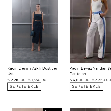
Kadın Denim Askılı Büstiyer
Kadın Beyaz Yandan Şer
Üst
Pantolon
₺ 2,210.00
₺ 1,550.00
₺ 4,800.00
₺ 3,360.0
SEPETE EKLE
SEPETE EKLE