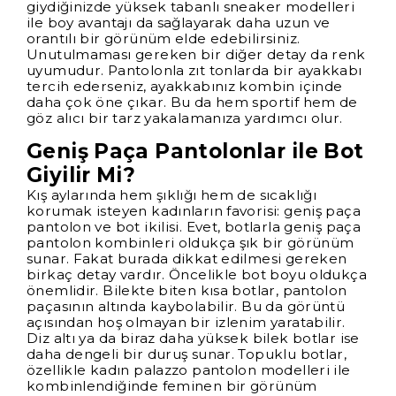
giydiğinizde yüksek tabanlı sneaker modelleri
ile boy avantajı da sağlayarak daha uzun ve
orantılı bir görünüm elde edebilirsiniz.
Unutulmaması gereken bir diğer detay da renk
uyumudur. Pantolonla zıt tonlarda bir ayakkabı
tercih ederseniz, ayakkabınız kombin içinde
daha çok öne çıkar. Bu da hem sportif hem de
göz alıcı bir tarz yakalamanıza yardımcı olur.
Geniş Paça Pantolonlar ile Bot
Giyilir Mi?
Kış aylarında hem şıklığı hem de sıcaklığı
korumak isteyen kadınların favorisi: geniş paça
pantolon ve bot ikilisi. Evet, botlarla geniş paça
pantolon kombinleri oldukça şık bir görünüm
sunar. Fakat burada dikkat edilmesi gereken
birkaç detay vardır. Öncelikle bot boyu oldukça
önemlidir. Bilekte biten kısa botlar, pantolon
paçasının altında kaybolabilir. Bu da görüntü
açısından hoş olmayan bir izlenim yaratabilir.
Diz altı ya da biraz daha yüksek bilek botlar ise
daha dengeli bir duruş sunar. Topuklu botlar,
özellikle kadın palazzo pantolon modelleri ile
kombinlendiğinde feminen bir görünüm