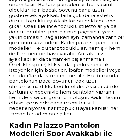
önem taşır. Bu tarz pantolonlar bol kesimli
oldukları için bacak boyunu daha uzun
gösterecek ayakkabılarla çok daha estetik
durur. Topuklu ayakkabılar bu noktada öne
çıkar. Özellikle ince topuklu stilettolar ya da
dolgu topuklar, pantolonun paçasının yere
yakın olmasını sağlarken aynı zamanda zarif bir
görünüm kazandırır. Kadın palazzo pantolon
modelleri ile bu tarz topuklular, hem şık hem
de feminen bir hava yaratır. Ancak düz
ayakkabılar da tamamen dışlanmamalı.
Özellikle spor şıklık ya da günlük rahatlık
isteyenler için babetler, loafer modelleri veya
sneaker’lar da kombinlenebilir. Bu durumda
pantolonun paça boyunun çok uzun
olmamasına dikkat edilmelidir. Aksi takdirde
sürtünme nedeniyle hem pantolon yıpranır
hem de kısa bir görünüm oluşur. Kadın takım
elbise içerisinde daha resmi bir stil
hedefleniyorsa, hafif topuklu ayakkabılar her
zaman bir adım öne çıkar.
Kadın Palazzo Pantolon
Modelleri Spor Ayakkabı ile