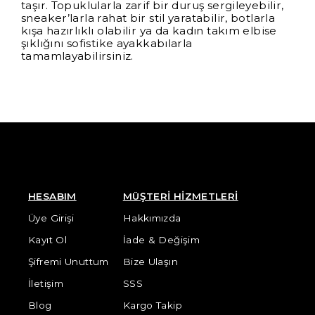
taşır. Topuklularla zarif bir duruş sergileyebilir,
sneaker’larla rahat bir stil yaratabilir, botlarla
kışa hazırlıklı olabilir ya da kadın takım elbise
şıklığını sofistike ayakkabılarla
tamamlayabilirsiniz.
HESABIM
MÜŞTERİ HİZMETLERİ
Üye Girişi
Hakkımızda
Kayıt Ol
İade & Değişim
Şifremi Unuttum
Bize Ulaşın
İletişim
SSS
Blog
Kargo Takip