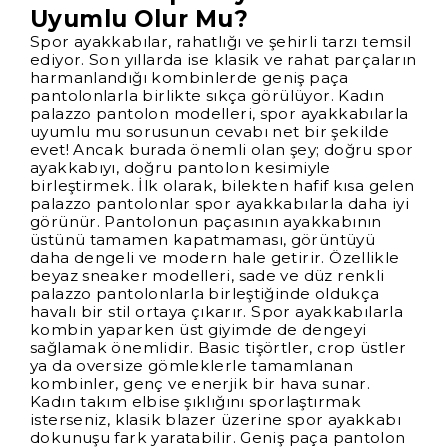
Uyumlu Olur Mu?
Spor ayakkabılar, rahatlığı ve şehirli tarzı temsil
ediyor. Son yıllarda ise klasik ve rahat parçaların
harmanlandığı kombinlerde geniş paça
pantolonlarla birlikte sıkça görülüyor. Kadın
palazzo pantolon modelleri, spor ayakkabılarla
uyumlu mu sorusunun cevabı net bir şekilde
evet! Ancak burada önemli olan şey; doğru spor
ayakkabıyı, doğru pantolon kesimiyle
birleştirmek. İlk olarak, bilekten hafif kısa gelen
palazzo pantolonlar spor ayakkabılarla daha iyi
görünür. Pantolonun paçasının ayakkabının
üstünü tamamen kapatmaması, görüntüyü
daha dengeli ve modern hale getirir. Özellikle
beyaz sneaker modelleri, sade ve düz renkli
palazzo pantolonlarla birleştiğinde oldukça
havalı bir stil ortaya çıkarır. Spor ayakkabılarla
kombin yaparken üst giyimde de dengeyi
sağlamak önemlidir. Basic tişörtler, crop üstler
ya da oversize gömleklerle tamamlanan
kombinler, genç ve enerjik bir hava sunar.
Kadın takım elbise şıklığını sporlaştırmak
isterseniz, klasik blazer üzerine spor ayakkabı
dokunuşu fark yaratabilir. Geniş paça pantolon