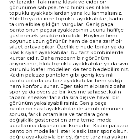
ve tarzıdır. Takımınız klasik ve ciddi bir
görünüme sahipse, tercihinizi kesinlikle
topuklu ayakkabılardan yana kullanmalısınız.
Stiletto ya da ince topuklu ayakkabılar, kadın
takım elbise şıklığını vurgular. Geniş paça
pantolonun paçası ayakkabının ucunu hafifçe
gösterecek şekilde olmalıdır. Böylece hem
boyunuz uzun görünür hem de daha zarif bir
siluet ortaya çıkar. Özellikle nude tonlar ya da
klasik siyah ayakkabılar, bu tarz kombinlerde
kurtarıcıdır. Daha modern bir görünüm
arıyorsanız, blok topuklu ayakkabılar ya da sivri
burunlu loafer modelleri de tercih edebilirsiniz.
Kadın palazzo pantolon gibi geniş kesimli
pantolonlarla bu tarz ayakkabılar hem şıklığı
hem konforu sunar. Eğer takım elbiseniz daha
spor ya da oversize bir kesime sahipse, kalın
tabanlı sneaker’larla da sıra dışı ve havalı bir
görünüm yakalayabilirsiniz. Geniş paça
pantolon nasıl ayakkabılar ile kombinlenmeli
sorusu, farklı ortamlara ve tarzlara göre
değişiklik gösterebilen ama temel moda
kurallarına dayanan bir konudur. Kadın palazzo
pantolon modelleri ister klasik ister spor olsun,
doğru ayakkabıyla birleştiğinde tarzınızı yukarı