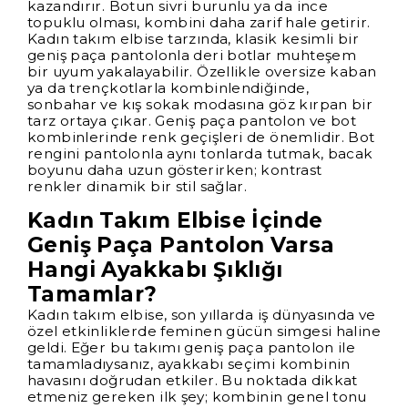
kazandırır. Botun sivri burunlu ya da ince
topuklu olması, kombini daha zarif hale getirir.
Kadın takım elbise tarzında, klasik kesimli bir
geniş paça pantolonla deri botlar muhteşem
bir uyum yakalayabilir. Özellikle oversize kaban
ya da trençkotlarla kombinlendiğinde,
sonbahar ve kış sokak modasına göz kırpan bir
tarz ortaya çıkar. Geniş paça pantolon ve bot
kombinlerinde renk geçişleri de önemlidir. Bot
rengini pantolonla aynı tonlarda tutmak, bacak
boyunu daha uzun gösterirken; kontrast
renkler dinamik bir stil sağlar.
Kadın Takım Elbise İçinde
Geniş Paça Pantolon Varsa
Hangi Ayakkabı Şıklığı
Tamamlar?
Kadın takım elbise, son yıllarda iş dünyasında ve
özel etkinliklerde feminen gücün simgesi haline
geldi. Eğer bu takımı geniş paça pantolon ile
tamamladıysanız, ayakkabı seçimi kombinin
havasını doğrudan etkiler. Bu noktada dikkat
etmeniz gereken ilk şey; kombinin genel tonu