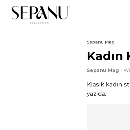
SS/26
Sepanu Mag
Kadın 
Sepanu
Mag
-
We
Klasik kadın s
yazıda.