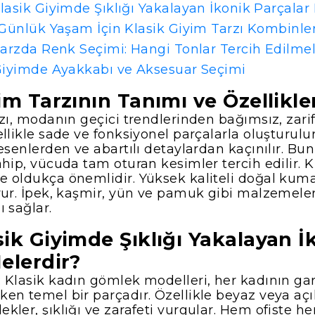
lasik Giyimde Şıklığı Yakalayan İkonik Parçalar 
 Günlük Yaşam İçin Klasik Giyim Tarzı Kombinler
Tarzda Renk Seçimi: Hangi Tonlar Tercih Edilmel
Giyimde Ayakkabı ve Aksesuar Seçimi
im Tarzının Tanımı ve Özellikle
zı, modanın geçici trendlerinden bağımsız, zarif 
llikle sade ve fonksiyonel parçalarla oluşturulur
esenlerden ve abartılı detaylardan kaçınılır. Bu
ahip, vücuda tam oturan kesimler tercih edilir. 
 oldukça önemlidir. Yüksek kaliteli doğal kumaş
rur. İpek, kaşmir, yün ve pamuk gibi malzemeler
 sağlar.
ik Giyimde Şıklığı Yakalayan İ
elerdir?
 Klasik kadın gömlek modelleri, her kadının g
en temel bir parçadır. Özellikle beyaz veya açı
kler, şıklığı ve zarafeti vurgular. Hem ofiste 