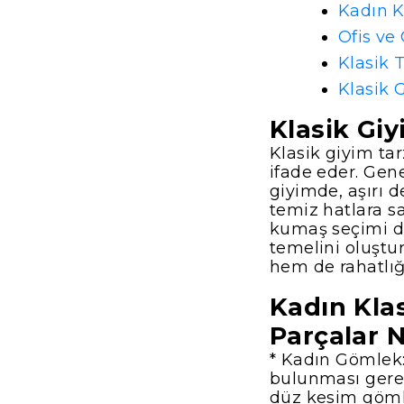
Kadın K
Ofis ve
Klasik 
Klasik 
Klasik Giy
Klasik giyim tar
ifade eder. Gene
giyimde, aşırı d
temiz hatlara s
kumaş seçimi de
temelini oluştu
hem de rahatlığı
Kadın Klas
Parçalar N
* Kadın Gömlek:
bulunması gerek
düz kesim gömle