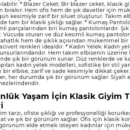
abilir. * Blazer Ceket: Bir blazer ceket, klasik 
im bırakır. Hem ofis hem de şık davetler için m
gün kesimiyle zarif bir siluet oluşturur. Takım el
e tam bir klasik şıklığı sağlar. * Kumaş Pantolo
li parçalarından biri kumaş pantolonlardır. Şık v
. Vücuda oturan ve düz kesimli kumaş pantolo
ahatlık hem de şıklık açısından mükemmel bir 
lacivert renkleri idealdir. * Kadın Yelek: Kadın ye
 unsurlarındandır. Hem takım elbisenin üzerin
inde şık bir görünüm sunar. Düz renklerde ve kal
lan kadın yelek modelleri, sofistike bir stil yarat
k bir elbise, zarif ve sade kesimiyle dikkat çeke
ler, her durumda şık bir görünüm sağlar. Siyah e
mezlerindendir.
nlük Yaşam İçin Klasik Giyim T
i
im tarzı, ofiste şıklığı ve profesyonelliği korurk
 ve şık bir görünüm sağlar. Ofis için klasik kom
r görünüm elde etmek isteyen kadınlar için mü