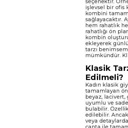
seçenektir. Örn
işlevsel bir ofi
kombini tamaml
sağlayacaktır. A
hem rahatlık he
rahatlığı ön pla
kombin oluşturu
ekleyerek günlük
tarzı benimsem
mümkündür. Klas
Klasik Ta
Edilmeli?
Kadın klasik giy
tamamlayan önem
beyaz, lacivert,
uyumlu ve sade 
bulabilir. Özell
edilebilir. Anca
veya detaylarda 
çanta ile tamam