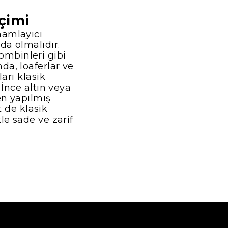
çimi
mamlayıcı
da olmalıdır.
ombinleri gibi
da, loaferlar ve
arı klasik
 İnce altın veya
en yapılmış
t de klasik
le sade ve zarif