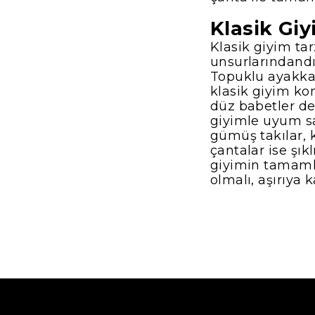
Klasik Gi
Klasik giyim ta
unsurlarındandır
Topuklu ayakka
klasik giyim ko
düz babetler de 
giyimle uyum sağ
gümüş takılar, k
çantalar ise şıkl
giyimin tamamlay
olmalı, aşırıya 