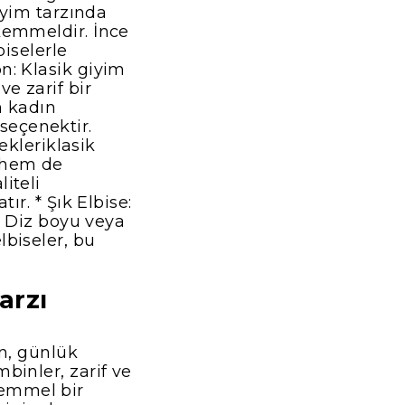
giyim tarzında
ükemmeldir. İnce
biselerle
n: Klasik giyim
e zarif bir
n kadın
seçenektir.
lekleriklasik
e hem de
iteli
ır. * Şık Elbise:
r. Diz boyu veya
lbiseler, bu
arzı
en, günlük
binler, zarif ve
kemmel bir