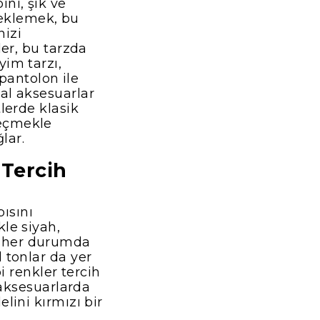
ni, şık ve
t eklemek, bu
izi
ler, bu tarzda
yim tarzı,
 pantolon ile
al aksesuarlar
lerde klasik
seçmekle
lar.
 Tercih
pısını
le siyah,
er, her durumda
 tonlar da yer
i renkler tercih
 aksesuarlarda
lini kırmızı bir