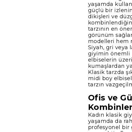
yaşamda kullanıl
güçlü bir izlen
dikişleri ve düz
kombinlendiğind
tarzının en önem
görünüm sağlar
modelleri hem r
Siyah, gri veya 
giyimin önemli
elbiselerin üzer
kumaşlardan yapı
Klasik tarzda şı
midi boy elbise
tarzın vazgeçil
Ofis ve Gü
Kombinler
Kadın klasik giy
yaşamda da rahat
profesyonel bi