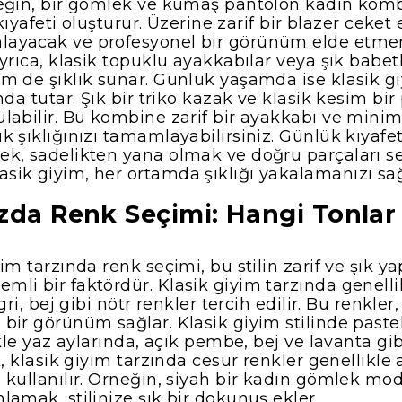
eğin, bir gömlek ve kumaş pantolon kadın kombi
s kıyafeti oluşturur. Üzerine zarif bir blazer ceke
ayacak ve profesyonel bir görünüm elde etmen
yrıca, klasik topuklu ayakkabılar veya şık babet
m de şıklık sunar. Günlük yaşamda ise klasik gi
nda tutar. Şık bir triko kazak ve klasik kesim bir
labilir. Bu kombine zarif bir ayakkabı ve minim
 şıklığınızı tamamlayabilirsiniz. Günlük kıyafet
ek, sadelikten yana olmak ve doğru parçaları 
ik giyim, her ortamda şıklığı yakalamanızı sağ
rzda Renk Seçimi: Hangi Tonlar
im tarzında renk seçimi, bu stilin zarif ve şık ya
li bir faktördür. Klasik giyim tarzında genellik
 gri, bej gibi nötr renkler tercih edilir. Bu renkl
bir görünüm sağlar. Klasik giyim stilinde pastel
ikle yaz aylarında, açık pembe, bej ve lavanta gib
k, klasik giyim tarzında cesur renkler genellikle
kullanılır. Örneğin, siyah bir kadın gömlek mode
lamak, stilinize şık bir dokunuş ekler.