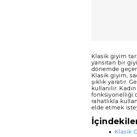
Klasik giyim ta
yansıtan bir giy
dönemde geçerli
Klasik giyim, sa
şıklık yaratır. 
kullanılır. Kadı
fonksiyonelliği
rahatlıkla kulla
elde etmek iste
İçindekile
Klasik 