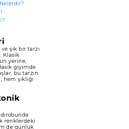
Nelerdir?
i
i?
ri
ve şık bir tarzı
. Klasik
nun yerine,
Klasik giyimde
lar, bu tarzın
, hem şıklığı
konik
ardırobunda
k renklerdeki
hem de günlük