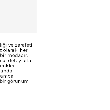
ığı ve zarafeti
z olarak, her
bir modadır.
ince detaylarla
renkler
amanda
aşamda
if bir görünüm