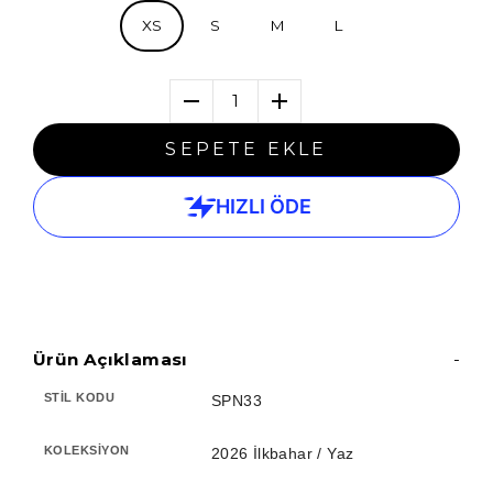
XS
S
M
L
1
SEPETE EKLE
Ürün Açıklaması
-
STIL KODU
SPN33
KOLEKSIYON
2026 İlkbahar / Yaz