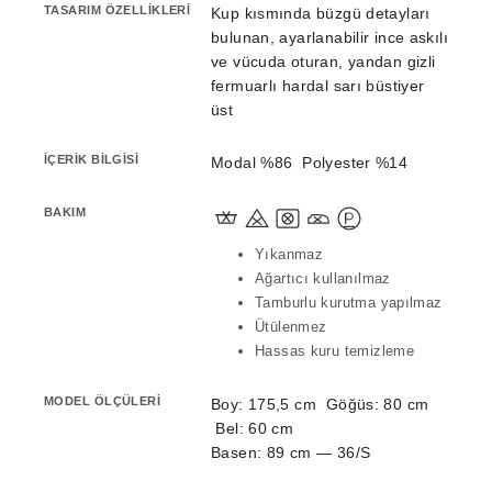
TASARIM ÖZELLIKLERI
Kup kısmında büzgü detayları
bulunan, ayarlanabilir ince askılı
ve vücuda oturan, yandan gizli
fermuarlı hardal sarı büstiyer
üst
İÇERIK BILGISI
Modal %86 Polyester %14
BAKIM
Yıkanmaz
Ağartıcı kullanılmaz
Tamburlu kurutma yapılmaz
Ütülenmez
Hassas kuru temizleme
MODEL ÖLÇÜLERI
Boy: 175,5 cm Göğüs: 80 cm
Bel: 60 cm
Basen: 89 cm — 36/S