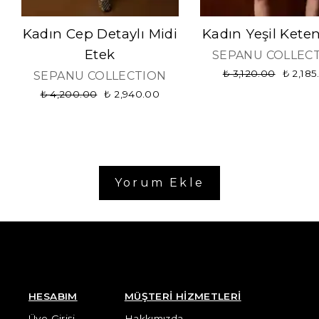
Kadın Cep Detaylı Midi
Kadın Yeşil Kete
Etek
SEPANU COLLEC
₺ 3,120.00
₺ 2,185
SEPANU COLLECTION
₺ 4,200.00
₺ 2,940.00
Yorum Ekle
HESABIM
MÜŞTERİ HİZMETLERİ
Üye Girişi
Hakkımızda