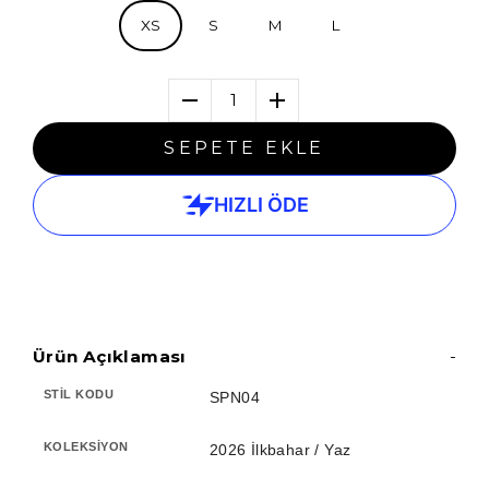
XS
S
M
L
1
SEPETE EKLE
Ürün Açıklaması
-
STIL KODU
SPN04
KOLEKSIYON
2026 İlkbahar / Yaz