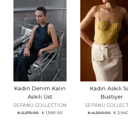
Kadın Denim Kalın
Kadın Askılı S
Askılı Üst
Büstiyer
SEPANU COLLECTION
SEPANU COLLEC
₺ 2,275.00
₺ 1,590.00
₺ 4,200.00
₺ 2,94