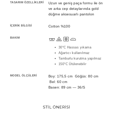
TASARIM ÖZELLIKLERI
Uzun ve geniş paça formu ile ön
ve arka cep detaylarında gold
düğme aksesuarlı pantolon
İÇERIK BILGISI
Cotton %100
BAKIM
30
30°C Hassas yıkama
Ağartıcı kullanılmaz
Tamburlu kurutma yapılmaz
150°C Ütülenebilir
MODEL ÖLÇÜLERI
Boy: 175,5 cm Göğüs: 80 cm
Bel: 60 cm
Basen: 89 cm — 36/S
STİL ÖNERİSİ